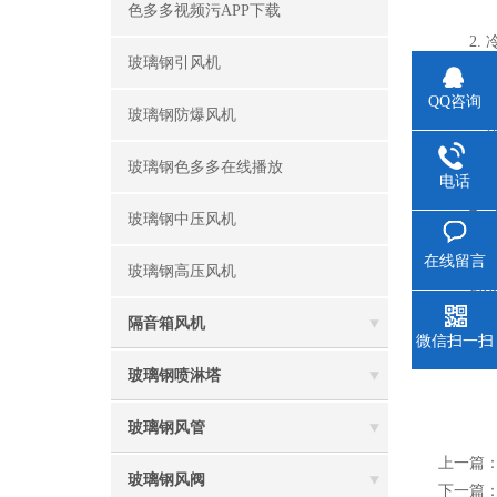
色多多视频污APP下载
2. 冷却
玻璃钢引风机
的正常运
QQ咨询
玻璃钢防爆风机
3. 排
伤害
玻璃钢色多多在线播放
电话
4. 气
玻璃钢中压风机
低。
在线留言
玻璃钢高压风机
FRP风机
方便
隔音箱风机
微信扫一扫
系统中使
玻璃钢喷淋塔
玻璃钢风管
上一篇
玻璃钢风阀
下一篇