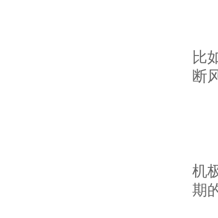
1
这
比如
断风
2
常用
机极
期的