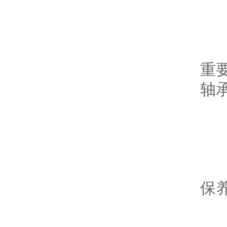
3
警告
重要
轴承
4
使
保养