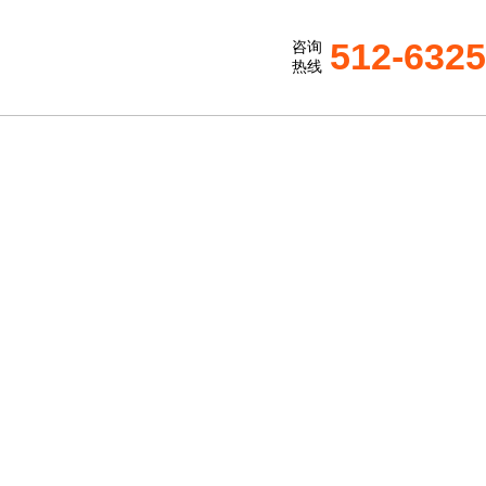
512-632
咨询
热线
S
：改善室内空气流通