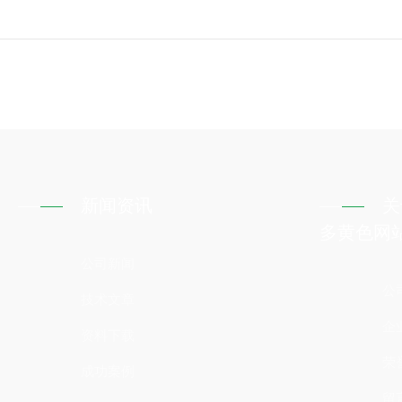
新闻资讯
关
多黄色网
公司新闻
公
技术文章
企
资料下载
荣
成功案例
留