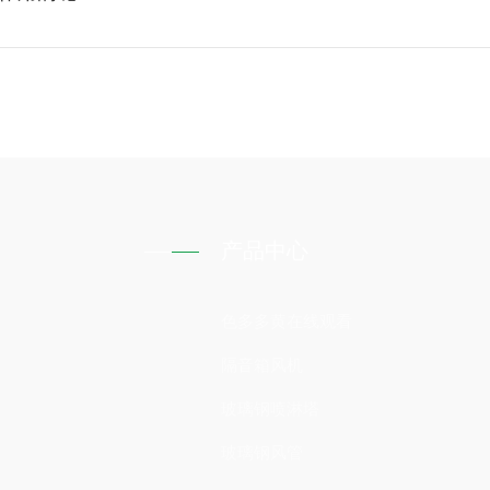
产品中心
色多多黄在线观看
隔音箱风机
玻璃钢喷淋塔
玻璃钢风管