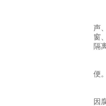
2
3
声
窗
隔离
4
便
5
因腐